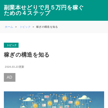
副業本せどりで月５万円を稼ぐ
ための４ステップ
ホーム
トピック
稼ぎの構造を知る
トピック
稼ぎの構造を知る
2024.03.23更新
AD