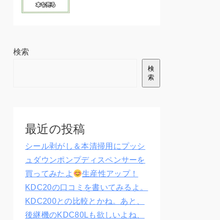
検索
検
索
最近の投稿
シール剥がし＆本清掃用にプッシ
ュダウンポンプディスペンサーを
買ってみたよ
生産性アップ！
KDC20の口コミを書いてみるよ。
KDC200との比較とかね。あと、
後継機のKDC80Lも欲しいよね、