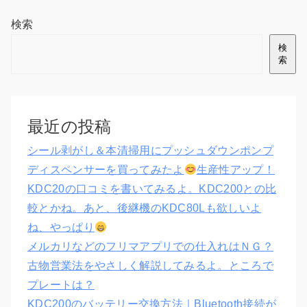
検索
検
索
最近の投稿
シール剥がし＆本清掃用にプッシュダウンポンプ
ディスペンサーを買ってみたよ
生産性アップ！
KDC20の口コミを書いてみるよ。KDC200との比
較とかね。あと、後継機のKDC80Lも欲しいよ
ね、やっぱり
メルカリなどのフリマアプリでの仕入れはＮＧ？
古物営業法をやさしく解説してみるよ。ところで
プレートは？
KDC200のバッテリー交換方法｜Bluetooth接続が