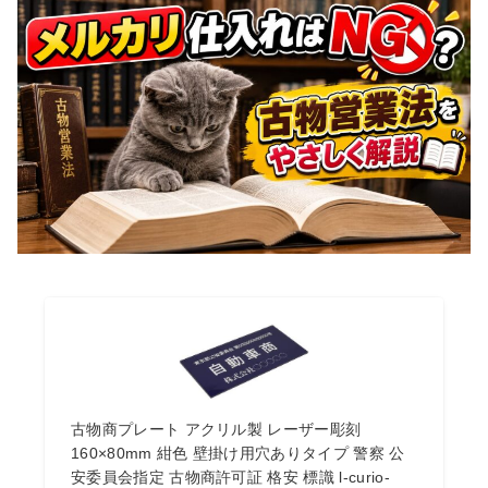
古物商プレート アクリル製 レーザー彫刻
160×80mm 紺色 壁掛け用穴ありタイプ 警察 公
安委員会指定 古物商許可証 格安 標識 l-curio-