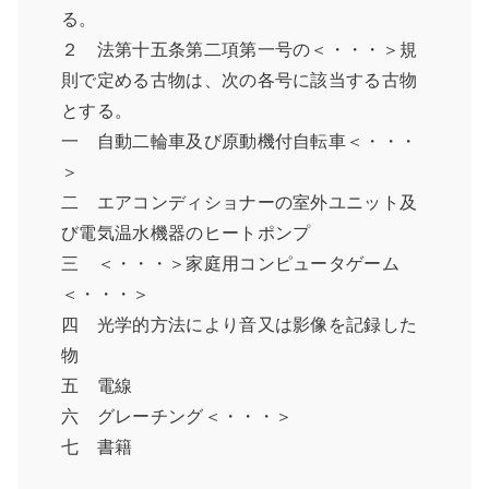
る。
２ 法第十五条第二項第一号の＜・・・＞規
則で定める古物は、次の各号に該当する古物
とする。
一 自動二輪車及び原動機付自転車＜・・・
＞
二 エアコンディショナーの室外ユニット及
び電気温水機器のヒートポンプ
三 ＜・・・＞家庭用コンピュータゲーム
＜・・・＞
四 光学的方法により音又は影像を記録した
物
五 電線
六 グレーチング＜・・・＞
七 書籍